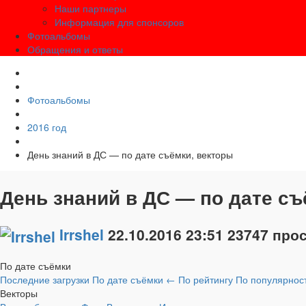
Наши партнеры
Информация для спонсоров
Фотоальбомы
Обращения и ответы
Фотоальбомы
2016 год
День знаний в ДС — по дате съёмки, векторы
День знаний в ДС — по дате съ
Irrshel
22.10.2016
23:51
23747 про
По дате съёмки
Последние загрузки
По дате съёмки
←
По рейтингу
По популярнос
Векторы