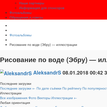
Наши партнеры
Информация для спонсоров
Фотоальбомы
Обращения и ответы
Фотоальбомы
Рисование по воде (Эбру) — иллюстрации
Рисование по воде (Эбру) — и
AleksandrS
08.01.2018
00:42
Последние загрузки
Последние загрузки
←
По дате съёмки
По рейтингу
По популярнос
Иллюстрации
Все изображения
Фото
Векторы
Иллюстрации
←
Любая ориентация