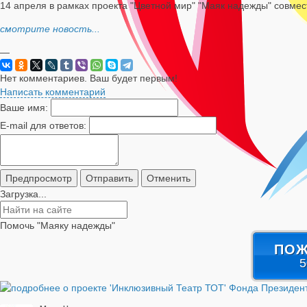
14 апреля в рамках проекта "Цветной мир" "Маяк надежды" совмес
смотрите новость...
—
Нет комментариев. Ваш будет первым!
Написать комментарий
Ваше имя:
E-mail для ответов:
Загрузка...
Помочь "Маяку надежды"
ПОЖ
5