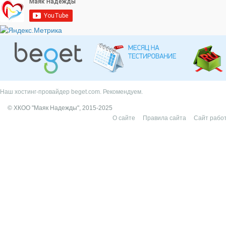
Наш хостинг-провайдер beget.com. Рекомендуем.
© ХКОО "Маяк Надежды", 2015-2025
О сайте
Правила сайта
Сайт работ