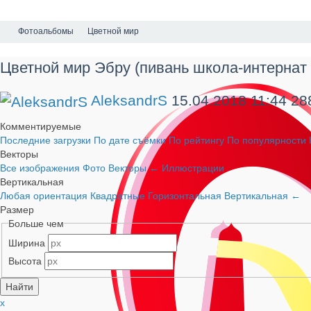
Фотоальбомы
Цветной мир
Цветной мир Эбру (пивань школа-интернат
AleksandrS
15.04.2018
11:44
28
Комментируемые
Последние загрузки
По дате съёмки
По рейтингу
По популярности
Векторы
Все изображения
Фото
Векторы
←
Иллюстрации
Вертикальная
Любая ориентация
Квадратные
Горизонтальная
Вертикальная
←
Размер
Больше чем
Ширина
Высота
x