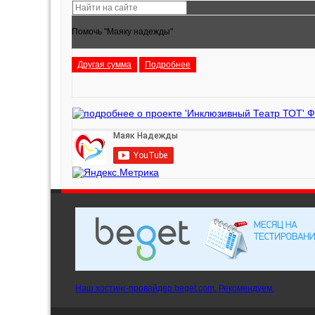
Помочь "Маяку надежды"
Другая сумма
Подробнее
Наш хостинг-провайдер beget.com. Рекомендуем.