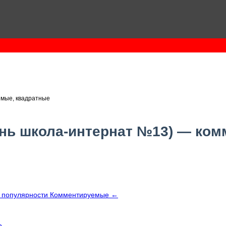
емые, квадратные
ань школа-интернат №13) — ко
 популярности
Комментируемые
←