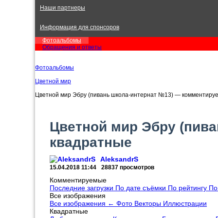
Наши партнеры
Информация для спонсоров
Фотоальбомы
Обращения и ответы
Фотоальбомы
Цветной мир
Цветной мир Эбру (пивань школа-интернат №13) — комментиру
Цветной мир Эбру (пив
квадратные
AleksandrS
15.04.2018
11:44
28837 просмотров
Комментируемые
Последние загрузки
По дате съёмки
По рейтингу
По
Все изображения
Все изображения
←
Фото
Векторы
Иллюстрации
Квадратные