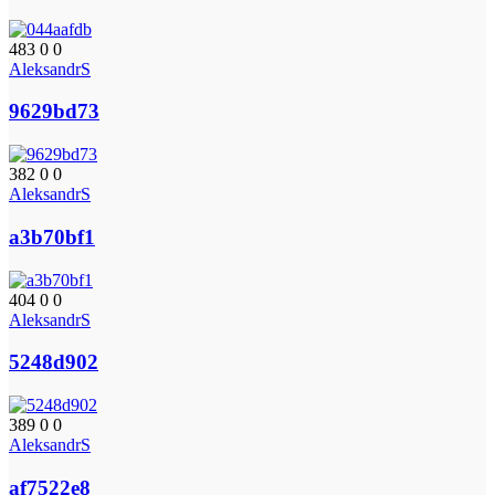
483
0
0
AleksandrS
9629bd73
382
0
0
AleksandrS
a3b70bf1
404
0
0
AleksandrS
5248d902
389
0
0
AleksandrS
af7522e8