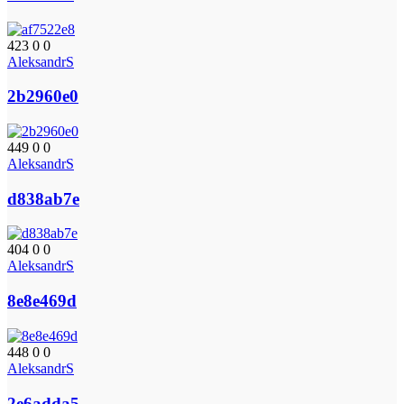
423
0
0
AleksandrS
2b2960e0
449
0
0
AleksandrS
d838ab7e
404
0
0
AleksandrS
8e8e469d
448
0
0
AleksandrS
2e6adda5