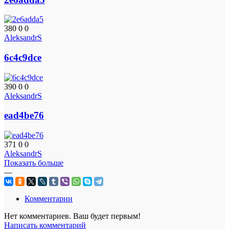
380
0
0
AleksandrS
6c4c9dce
390
0
0
AleksandrS
ead4be76
371
0
0
AleksandrS
Показать больше
—
Комментарии
Нет комментариев. Ваш будет первым!
Написать комментарий