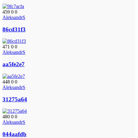
459
0
0
AleksandrS
86cd31f3
471
0
0
AleksandrS
aa5fe2e7
448
0
0
AleksandrS
31275a64
480
0
0
AleksandrS
044aafdb