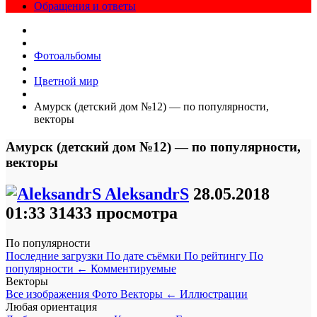
Обращения и ответы
Фотоальбомы
Цветной мир
Амурск (детский дом №12) — по популярности,
векторы
Амурск (детский дом №12) — по популярности,
векторы
AleksandrS
28.05.2018
01:33
31433 просмотра
По популярности
Последние загрузки
По дате съёмки
По рейтингу
По
популярности
←
Комментируемые
Векторы
Все изображения
Фото
Векторы
←
Иллюстрации
Любая ориентация