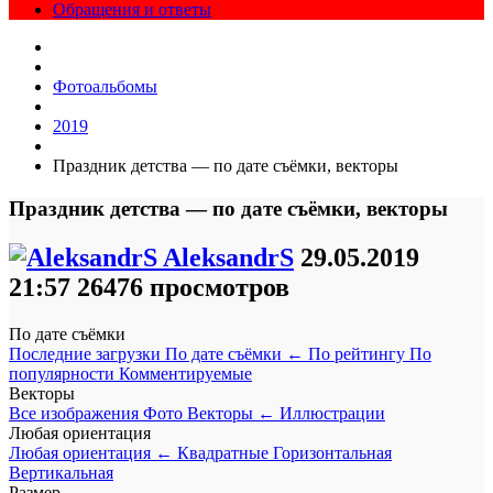
Обращения и ответы
Фотоальбомы
2019
Праздник детства — по дате съёмки, векторы
Праздник детства — по дате съёмки, векторы
AleksandrS
29.05.2019
21:57
26476 просмотров
По дате съёмки
Последние загрузки
По дате съёмки
←
По рейтингу
По
популярности
Комментируемые
Векторы
Все изображения
Фото
Векторы
←
Иллюстрации
Любая ориентация
Любая ориентация
←
Квадратные
Горизонтальная
Вертикальная
Размер