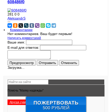
608486f0
281
0
0
AleksandrS
—
Комментарии
Нет комментариев. Ваш будет первым!
Написать комментарий
Ваше имя:
E-mail для ответов:
Загрузка...
Помочь "Маяку надежды"
ПОЖЕРТВОВАТЬ
Другая сумма
Подробнее
500 РУБЛЕЙ