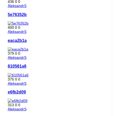
436
0
0
AleksandrS
5e76352b
400
0
0
AleksandrS
eaca2b1a
379
0
0
AleksandrS
610561a6
375
0
0
AleksandrS
e6fb2d09
313
0
0
AleksandrS