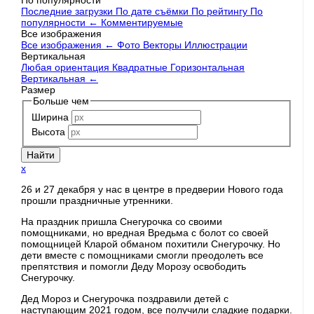
По популярности
Последние загрузки
По дате съёмки
По рейтингу
По
популярности
←
Комментируемые
Все изображения
Все изображения
←
Фото
Векторы
Иллюстрации
Вертикальная
Любая ориентация
Квадратные
Горизонтальная
Вертикальная
←
Размер
Больше чем
Ширина
Высота
x
26 и 27 декабря у нас в центре в предверии Нового года
прошли праздничные утренники.
На праздник пришла Снегурочка со своими
помощниками, но вредная Вредьма с болот со своей
помощницей Кларой обманом похитили Снегурочку. Но
дети вместе с помощниками смогли преодолеть все
препятствия и помогли Деду Морозу освободить
Снегурочку.
Дед Мороз и Снегурочка поздравили детей с
наступающим 2021 годом, все получили сладкие подарки.