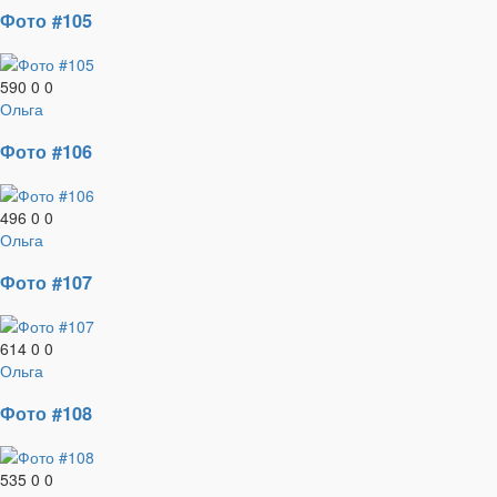
Фото #105
590
0
0
Ольга
Фото #106
496
0
0
Ольга
Фото #107
614
0
0
Ольга
Фото #108
535
0
0