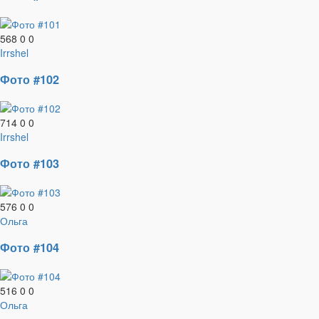
568
0
0
Irrshel
Фото #102
714
0
0
Irrshel
Фото #103
576
0
0
Ольга
Фото #104
516
0
0
Ольга