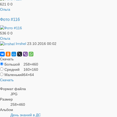
621
0
0
Ольга
Фото #116
536
0
0
Ольга
Irrshel
23.10.2016
00:02
—
Скачать
Большой
258×460
Средний
160×160
Маленький
64×64
Скачать
Формат файла
JPG
Размер
258×460
Альбом
День знаний в ДС