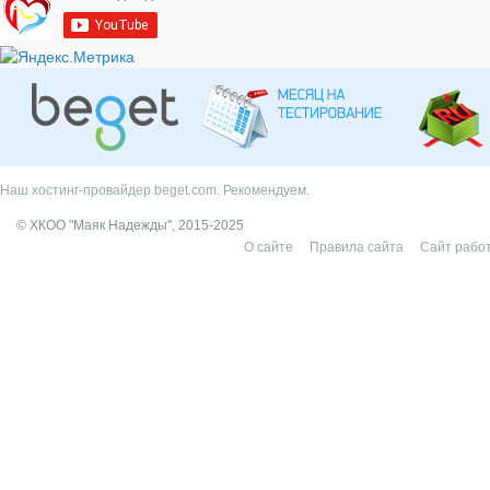
Наш хостинг-провайдер beget.com. Рекомендуем.
© ХКОО "Маяк Надежды", 2015-2025
О сайте
Правила сайта
Сайт работ