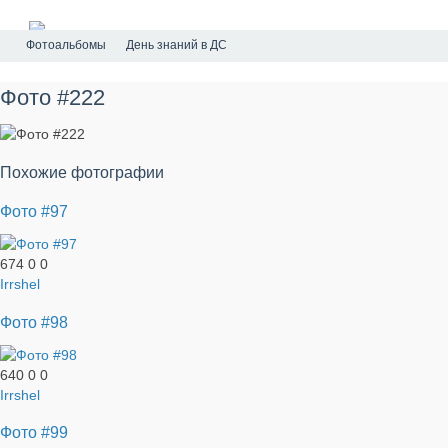
Фотоальбомы
День знаний в ДС
Фото #222
Похожие фотографии
Фото #97
674
0
0
Irrshel
Фото #98
640
0
0
Irrshel
Фото #99