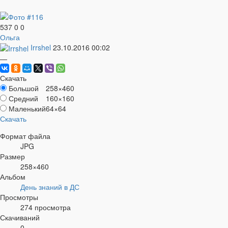
537
0
0
Ольга
Irrshel
23.10.2016
00:02
—
Скачать
Большой
258×460
Средний
160×160
Маленький
64×64
Скачать
Формат файла
JPG
Размер
258×460
Альбом
День знаний в ДС
Просмотры
274 просмотра
Скачиваний
0