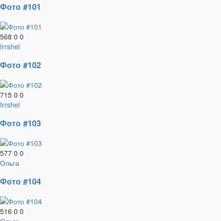
Фото #101
568
0
0
Irrshel
Фото #102
715
0
0
Irrshel
Фото #103
577
0
0
Ольга
Фото #104
516
0
0