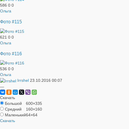
586
0
0
Ольга
Фото #115
621
0
0
Ольга
Фото #116
536
0
0
Ольга
Irrshel
23.10.2016
00:07
—
Скачать
Большой
600×335
Средний
160×160
Маленький
64×64
Скачать