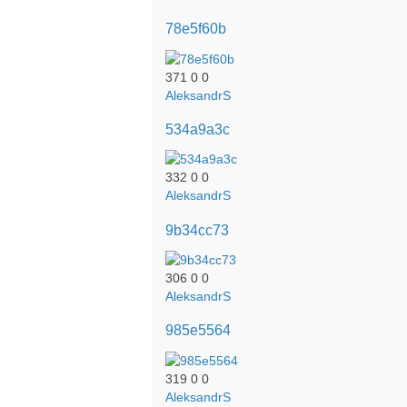
78e5f60b
371
0
0
AleksandrS
534a9a3c
332
0
0
AleksandrS
9b34cc73
306
0
0
AleksandrS
985e5564
319
0
0
AleksandrS