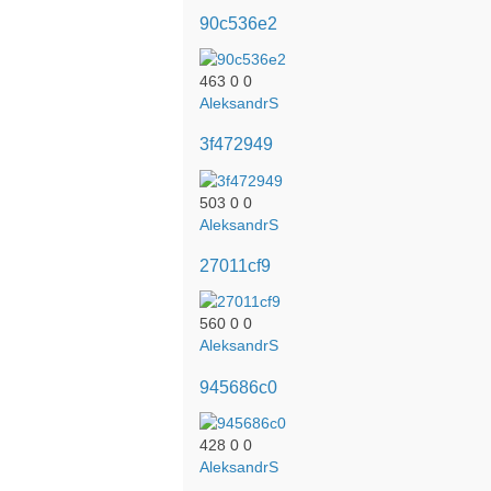
90c536e2
463
0
0
AleksandrS
3f472949
503
0
0
AleksandrS
27011cf9
560
0
0
AleksandrS
945686c0
428
0
0
AleksandrS