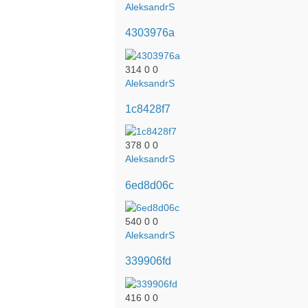
AleksandrS
4303976a
314
0
0
AleksandrS
1c8428f7
378
0
0
AleksandrS
6ed8d06c
540
0
0
AleksandrS
339906fd
416
0
0