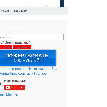
Контент
Войти
Регистрация
т №13)
626edc69
ФОТОАЛЬБОМЫ
ь "Маяку надежды"
я сумма
Подробнее
ПОЖЕРТВОВАТЬ
500 РУБЛЕЙ