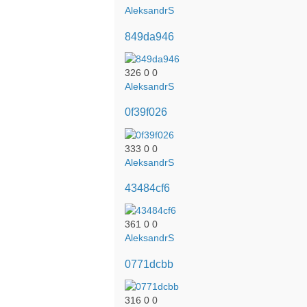
AleksandrS
849da946
326
0
0
AleksandrS
0f39f026
333
0
0
AleksandrS
43484cf6
361
0
0
AleksandrS
0771dcbb
316
0
0