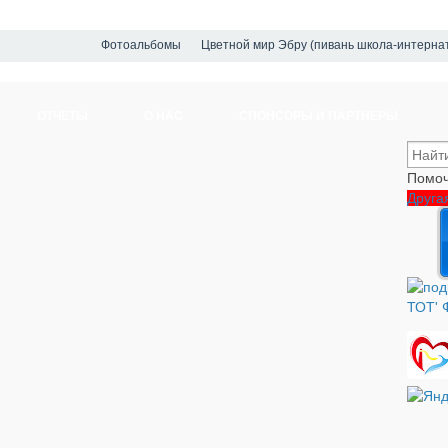
Фотоальбомы
Цветной мир Эбру (пивань школа-интерна
ОТЧЕТЫ
О НАС
СПОНСОРЫ И ПАРТНЕРЫ
Помоч
Друга