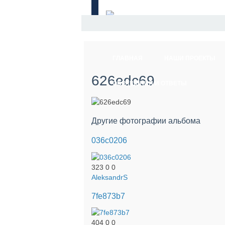
ГЛАВНАЯ
НАШИ ПРОЕКТЫ
626edc69
ОБРАЩЕНИЯ И ОТВЕТЫ
Другие фотографии альбома
036c0206
323
0
0
AleksandrS
7fe873b7
404
0
0