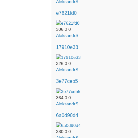
AleksandrS
e7621fd0
306
0
0
AleksandrS
17910e33
326
0
0
AleksandrS
3e77ceb5
364
0
0
AleksandrS
6a0d90d4
380
0
0
AleksandrS