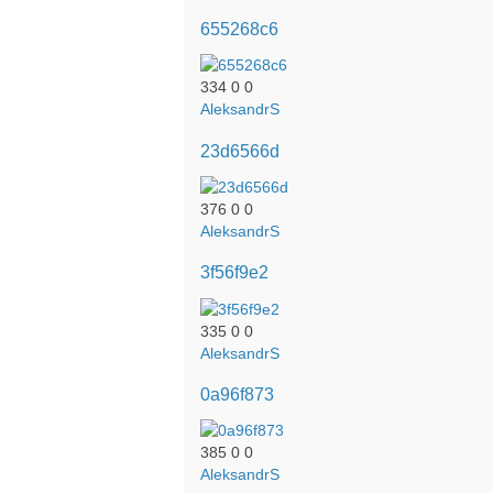
655268c6
334
0
0
AleksandrS
23d6566d
376
0
0
AleksandrS
3f56f9e2
335
0
0
AleksandrS
0a96f873
385
0
0
AleksandrS