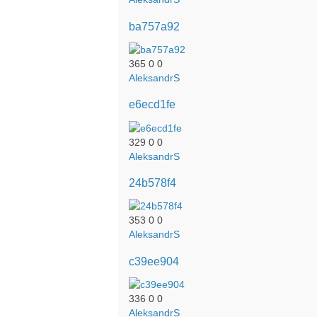
ba757a92
365
0
0
AleksandrS
e6ecd1fe
329
0
0
AleksandrS
24b578f4
353
0
0
AleksandrS
c39ee904
336
0
0
AleksandrS