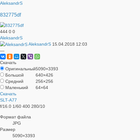
AleksandrS
832775df
444
0
0
AleksandrS
AleksandrS
15.04.2018
12:03
—
Скачать
Оригинальный
5090×3393
Большой
640×426
Средний
256×256
Маленький
64×64
Скачать
SLT-A77
f/16.0
1/60
400
280/10
Формат файла
JPG
Размер
5090×3393