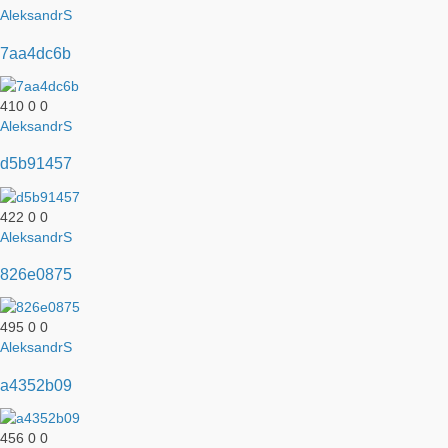
AleksandrS
7aa4dc6b
410
0
0
AleksandrS
d5b91457
422
0
0
AleksandrS
826e0875
495
0
0
AleksandrS
a4352b09
456
0
0