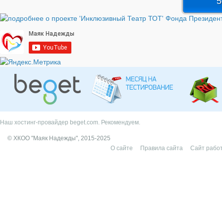
5
Наш хостинг-провайдер beget.com. Рекомендуем.
© ХКОО "Маяк Надежды", 2015-2025
О сайте
Правила сайта
Сайт работ