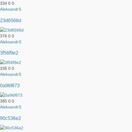
334
0
0
AleksandrS
23d6566d
376
0
0
AleksandrS
3f56f9e2
335
0
0
AleksandrS
0a96f873
385
0
0
AleksandrS
90c536e2