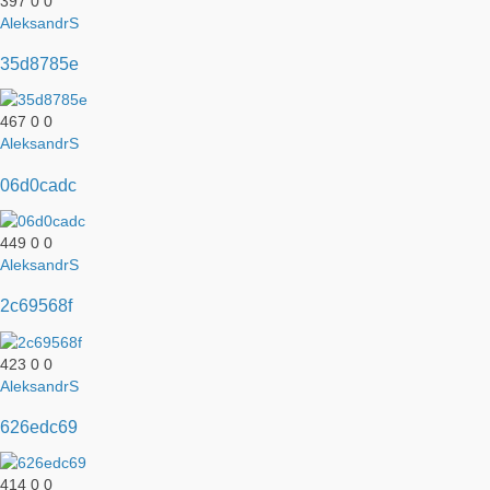
397
0
0
AleksandrS
35d8785e
467
0
0
AleksandrS
06d0cadc
449
0
0
AleksandrS
2c69568f
423
0
0
AleksandrS
626edc69
414
0
0