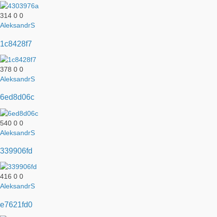
314
0
0
AleksandrS
1c8428f7
378
0
0
AleksandrS
6ed8d06c
540
0
0
AleksandrS
339906fd
416
0
0
AleksandrS
e7621fd0