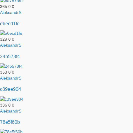
365
0
0
AleksandrS
e6ecd1fe
329
0
0
AleksandrS
24b578f4
353
0
0
AleksandrS
c39ee904
336
0
0
AleksandrS
78e5f60b