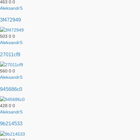
463
0
0
AleksandrS
3f472949
503
0
0
AleksandrS
27011cf9
560
0
0
AleksandrS
945686c0
428
0
0
AleksandrS
9b214533