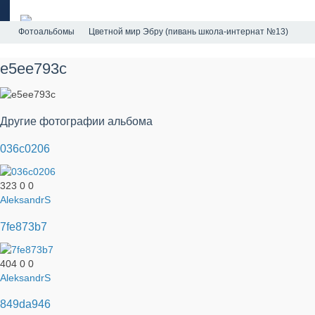
Фотоальбомы
Цветной мир Эбру (пивань школа-интернат №13)
e5ee793c
Другие фотографии альбома
036c0206
323
0
0
AleksandrS
7fe873b7
404
0
0
AleksandrS
849da946