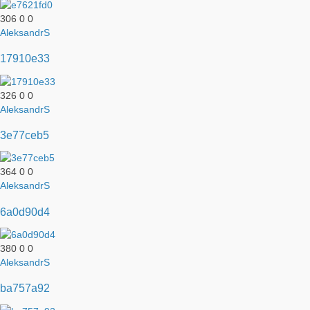
306
0
0
AleksandrS
17910e33
326
0
0
AleksandrS
3e77ceb5
364
0
0
AleksandrS
6a0d90d4
380
0
0
AleksandrS
ba757a92