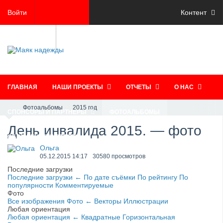
Войти
Контент
Регистрация
ГЛАВНАЯ
НАШИ ПРОЕКТЫ
ОТЧЕТЫ
О НАС
Фотоальбомы
2015 год
СПОНСОРЫ И ПАРТНЕРЫ
ФОТОАЛЬБОМЫ
День инвалида 2015. — фото
ОБРАЩЕНИЯ И ОТВЕТЫ
Ольга
05.12.2015
14:17
30580 просмотров
Последние загрузки
Последние загрузки
←
По дате съёмки
По рейтингу
По
популярности
Комментируемые
Фото
Все изображения
Фото
←
Векторы
Иллюстрации
Любая ориентация
Любая ориентация
←
Квадратные
Горизонтальная