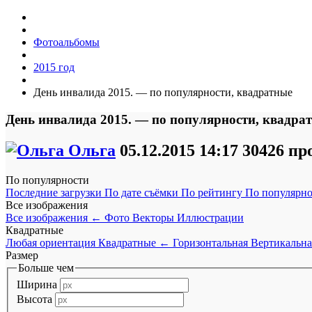
Фотоальбомы
2015 год
День инвалида 2015. — по популярности, квадратные
День инвалида 2015. — по популярности, квадра
Ольга
05.12.2015
14:17
30426 пр
По популярности
Последние загрузки
По дате съёмки
По рейтингу
По популярн
Все изображения
Все изображения
←
Фото
Векторы
Иллюстрации
Квадратные
Любая ориентация
Квадратные
←
Горизонтальная
Вертикальна
Размер
Больше чем
Ширина
Высота