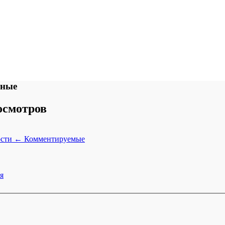
тные
осмотров
ости
←
Комментируемые
я