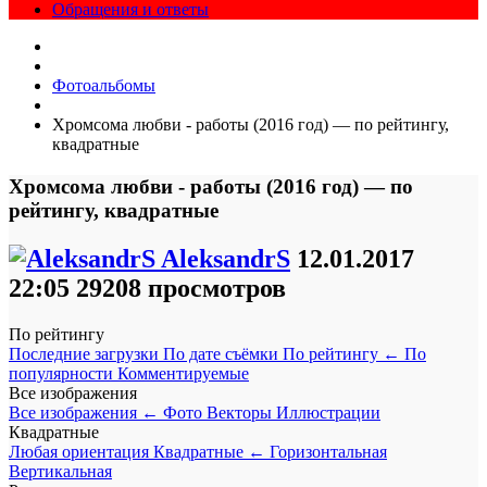
Обращения и ответы
Фотоальбомы
Хромсома любви - работы (2016 год) — по рейтингу,
квадратные
Хромсома любви - работы (2016 год) — по
рейтингу, квадратные
AleksandrS
12.01.2017
22:05
29208 просмотров
По рейтингу
Последние загрузки
По дате съёмки
По рейтингу
←
По
популярности
Комментируемые
Все изображения
Все изображения
←
Фото
Векторы
Иллюстрации
Квадратные
Любая ориентация
Квадратные
←
Горизонтальная
Вертикальная