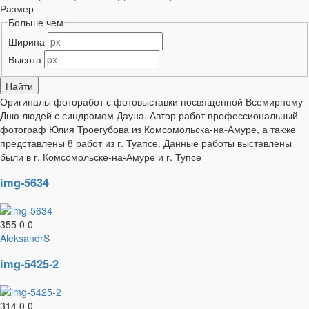
Размер
Больше чем
Ширина
Высота
Оригиналы фоторабот с фотовыставки посвященной Всемирному
Дню людей с синдромом Дауна. Автор работ профессиональный
фотограф Юлия Троегубова из Комсомольска-на-Амуре, а также
представлены 8 работ из г. Туапсе. Данные работы выставлены
были в г. Комсомольске-на-Амуре и г. Тупсе
img-5634
355
0
0
AleksandrS
img-5425-2
314
0
0