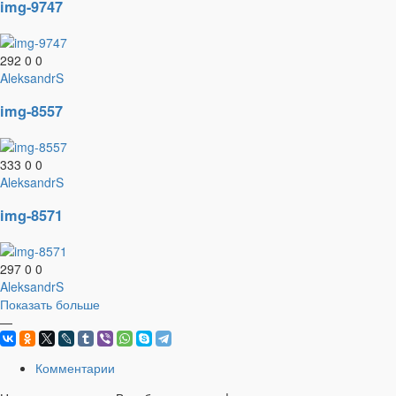
img-9747
292
0
0
AleksandrS
img-8557
333
0
0
AleksandrS
img-8571
297
0
0
AleksandrS
Показать больше
—
Комментарии