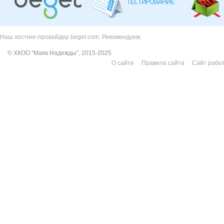
Наш хостинг-провайдер beget.com. Рекомендуем.
© ХКОО "Маяк Надежды", 2015-2025
О сайте
Правила сайта
Сайт работ