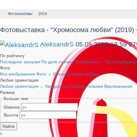
Фотоальбомы
2019
Фотовыставка - "Хромосома любви" (2019) 
AleksandrS
05.05.2019
18:59
27
По рейтингу
Последние загрузки
По дате съёмки
По рейтингу
←
По популярнос
Фото
Все изображения
Фото
←
Векторы
Иллюстрации
Любая ориентация
Любая ориентация
←
Квадратные
Горизонтальная
Вертикальная
Размер
Больше чем
Ширина
Высота
x