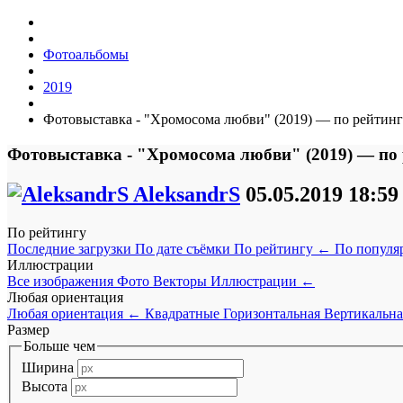
Фотоальбомы
2019
Фотовыставка - "Хромосома любви" (2019) — по рейтинг
Фотовыставка - "Хромосома любви" (2019) — по
AleksandrS
05.05.2019
18:59
По рейтингу
Последние загрузки
По дате съёмки
По рейтингу
←
По популя
Иллюстрации
Все изображения
Фото
Векторы
Иллюстрации
←
Любая ориентация
Любая ориентация
←
Квадратные
Горизонтальная
Вертикальна
Размер
Больше чем
Ширина
Высота