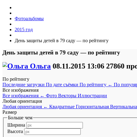
Фотоальбомы
2015 год
День защиты детей в 79 саду — по рейтингу
День защиты детей в 79 саду — по рейтингу
Ольга
08.11.2015
13:06
27860 пр
По рейтингу
Последние загрузки
По дате съёмки
По рейтингу
←
По популя
Все изображения
Все изображения
←
Фото
Векторы
Иллюстрации
Любая ориентация
Любая ориентация
←
Квадратные
Горизонтальная
Вертикальна
Размер
Больше чем
Ширина
Высота