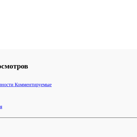
осмотров
рности
Комментируемые
я